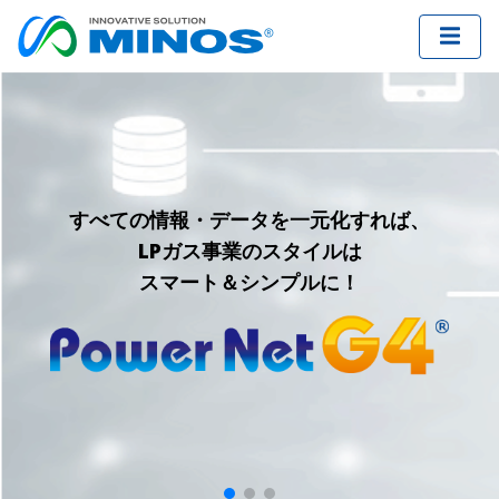
課題をクリア。展望をリアライズ。
課題をクリア。展望をリアライズ。
すべての情報・データを一元化すれば、
すべての情報・データを一元化すれば、
費用対効果にすぐれた電力CISを、
それが、私たちの
それが、私たちの
LPガス事業のスタイルは
LPガス事業のスタイルは
クラウドサービスでご提供します。
クラウドソリューションです。
クラウドソリューションです。
スマート＆シンプルに！
スマート＆シンプルに！
その新企画、ミノスにお任せください。
その新企画、ミノスにお任せください。
About Us
About Us