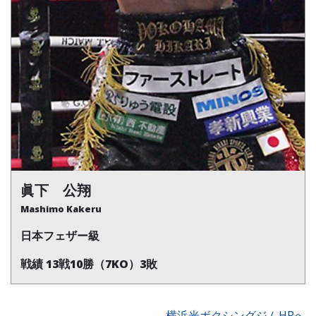
眞下 公翔
Mashimo Kakeru
日本フェザー級
戦績 13戦10勝（7KO）3敗
横浜光ボクシングジムHPへ