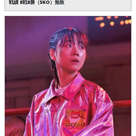
戦績 8戦8勝（5KO）無敗