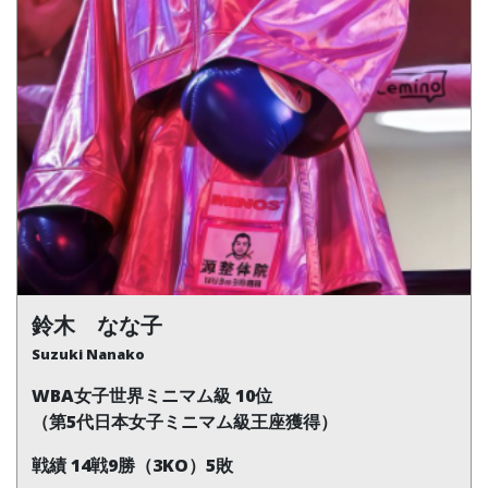
鈴木 なな子
Suzuki Nanako
WBA女子世界ミニマム級 10位
（第5代日本女子ミニマム級王座獲得）
戦績 14戦9勝（3KO）5敗