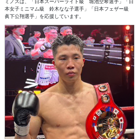
ミノスは、「日本スーパーライト級 堀池空希選手」「日
本女子ミニマム級 鈴木なな子選手」「日本フェザー級
眞下公翔選手」を応援しています。